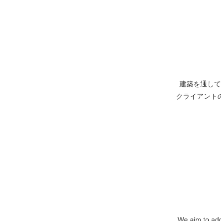
建築を通して
クライアント
We aim to add