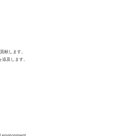
貢献します。
を追及します。
l environment.