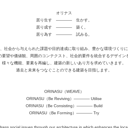
オリナス
居り生す ———— 生かす。
居り成す ———— 築く。
居り為す ———— 試みる。
、社会から与えられた課題や目的達成に取り組み、豊かな環境づくりに
の要望や価値観、周囲のコンテクスト、社会的要件を統合するデザイン
様々な機能、要素を再編し、建築の新しいあり方を求めていきます。
過去と未来をつなぐことのできる建築を目指します。
ORINASU（WEAVE）
ORINASU（Be Reviving）———— Utilise
ORINASU（Be Consisting）———— Build
ORINASU（Be Forming）———— Try
ress social issues through our architecture in which enhances the loca