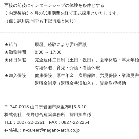
面接の前後にインターンシップの体験を条件とする
※内定後約3 ヶ月の試用期間を経て正式採用といたします。
（但し試用期間中も下記待遇と同じ）
★給与 履歴、経験により委細面談
★勤務時間 8:30 ～ 17:30
★休日休暇 完全週休二日制（土日・祝日）、夏季休暇・年末年始
有給休暇、育児・介護・看護休暇
★加入保険 健康保険、厚生年金、雇用保険、労災保険・業務災害
退職金制度（退職金共済加入）、資格取得援助
〒 740-0018 山口県岩国市麻里布町6-3-10
株式会社 長野総合建築事務所 採用担当係
TEL：0827-22-2251 FAX：0827-22-2254
e-MAIL：
n-career
@nagano-arch.co.jp