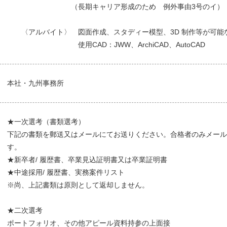
（長期キャリア形成のため 例外事由3号のイ）
〈アルバイト〉 図面作成、スタディー模型、3D 制作等が可能
使用CAD：JWW、ArchiCAD、AutoCAD
本社・九州事務所
★一次選考（書類選考）
下記の書類を郵送又はメールにてお送りください。合格者のみメール
す。
★新卒者/ 履歴書、卒業見込証明書又は卒業証明書
★中途採用/ 履歴書、実務案件リスト
※尚、上記書類は原則として返却しません。
★二次選考
ポートフォリオ、その他アピール資料持参の上面接